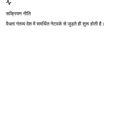
सक्रियण नीति
वैधता गंतव्य देश में समर्थित नेटवर्क से जुड़ते ही शुरू होती है।
Roafly जर्मनी eSIM
त्वरित डिलीवरी - उपयोग के लिए तैयार - प्रीपेड - कोई अनुबंध नहीं
यह eSIM केवल डेटा उपयोग के लिए है और इसमें कोई फ़ोन नंबर शामिल नहीं
है।
बस QR कोड स्कैन करें और eSIM डाउनलोड करके उपयोग करना शुरू करें।
कोई अतिरिक्त सक्रियण या पंजीकरण आवश्यक नहीं है।
जैसे ही आप eSIM को अपने डिवाइस में डाउनलोड कर नेटवर्क से कनेक्ट करते
हैं, इसकी वैधता शुरू हो जाती है।
एक बार का प्रीपेड पैकेज। कोई ऑटो-रिन्युअल या अनुबंध नहीं।
पूर्ण डेटा गति - कोई दैनिक सीमा नहीं, कोई थ्रॉटलिंग नहीं। मोबाइल हॉटस्पॉट
का समर्थन करता है।