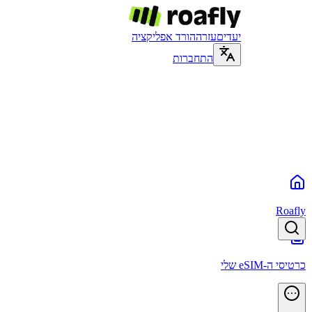
יעדים
עזרה
הורד אפליקציה
התחברות
Roafly
כרטיסי ה-eSIM שלי