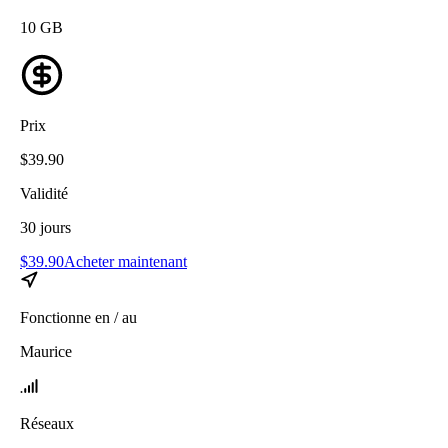
10
GB
Prix
$
39.90
Validité
30
jours
$
39.90
Acheter maintenant
Fonctionne en / au
Maurice
Réseaux