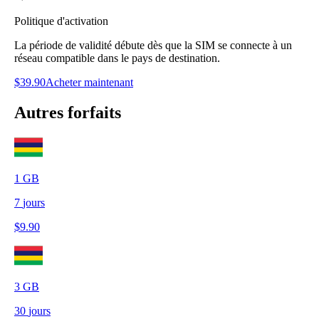
Politique d'activation
La période de validité débute dès que la SIM se connecte à un
réseau compatible dans le pays de destination.
$
39.90
Acheter maintenant
Autres forfaits
1
GB
7
jours
$
9.90
3
GB
30
jours