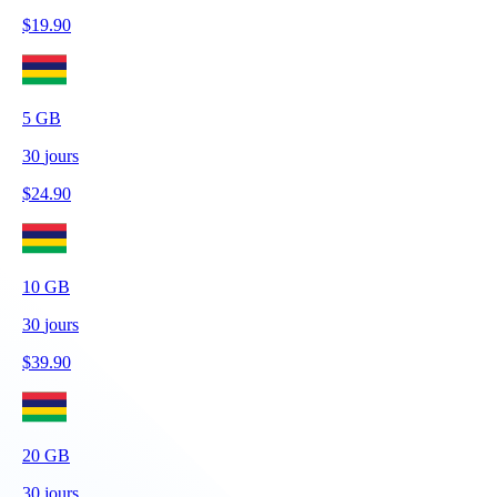
$
19.90
5
GB
30
jours
$
24.90
10
GB
30
jours
$
39.90
20
GB
30
jours