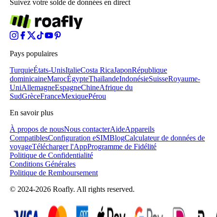
Suivez votre solde de données en direct
Pays populaires
Turquie
États-Unis
Italie
Costa Rica
Japon
République
dominicaine
Maroc
Égypte
Thaïlande
Indonésie
Suisse
Royaume-
Uni
Allemagne
Espagne
Chine
Afrique du
Sud
Grèce
France
Mexique
Pérou
En savoir plus
À propos de nous
Nous contacter
Aide
Appareils
Compatibles
Configuration eSIM
Blog
Calculateur de données de
voyage
Télécharger l'App
Programme de Fidélité
Politique de Confidentialité
Conditions Générales
Politique de Remboursement
© 2024-2026 Roafly. All rights reserved.