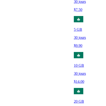
30
jours
$
7.50
5
GB
30
jours
$
9.90
10
GB
30
jours
$
14.00
20
GB