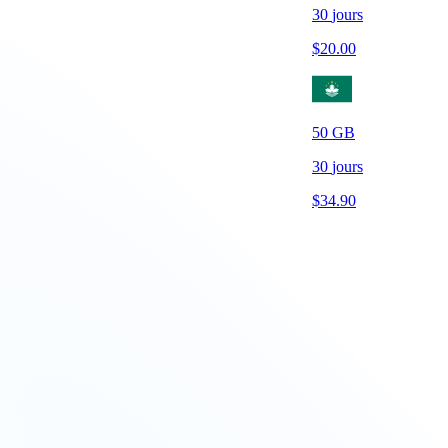
30
jours
$
20.00
50
GB
30
jours
$
34.90