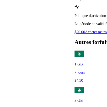
Politique d'activation
La période de validit
$
20.00
Acheter maint
Autres forfai
1
GB
7
jours
$
4.50
3
GB