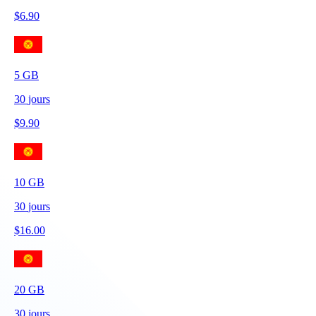
$
6.90
5
GB
30
jours
$
9.90
10
GB
30
jours
$
16.00
20
GB
30
jours