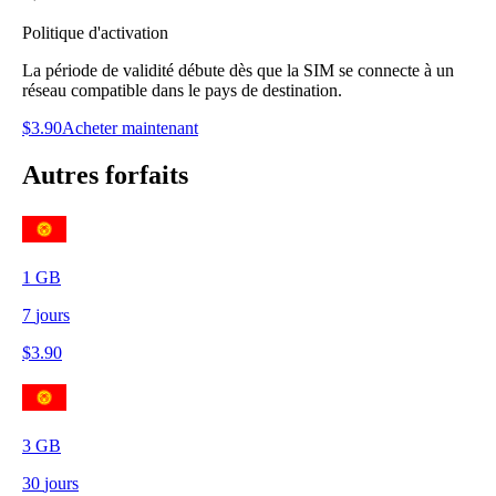
Politique d'activation
La période de validité débute dès que la SIM se connecte à un
réseau compatible dans le pays de destination.
$
3.90
Acheter maintenant
Autres forfaits
1
GB
7
jours
$
3.90
3
GB
30
jours