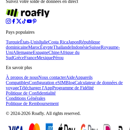
Suivez votre solde de données en direct
Pays populaires
Turquie
États-Unis
Italie
Costa Rica
Japon
République
dominicaine
Maroc
Égypte
Thaïlande
Indonésie
Suisse
Royaume-
Uni
Allemagne
Espagne
Chine
Afrique du
Sud
Grèce
France
Mexique
Pérou
En savoir plus
À propos de nous
Nous contacter
Aide
Appareils
Compatibles
Configuration eSIM
Blog
Calculateur de données de
voyage
Télécharger l'App
Programme de Fidélité
Politique de Confidentialité
Conditions Générales
Politique de Remboursement
© 2024-2026 Roafly. All rights reserved.