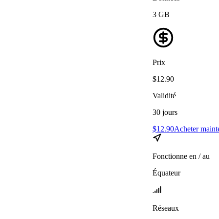
3
GB
Prix
$
12.90
Validité
30
jours
$
12.90
Acheter maint
Fonctionne en / au
Équateur
Réseaux