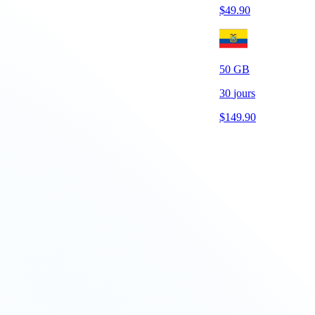
$
49.90
50
GB
30
jours
$
149.90