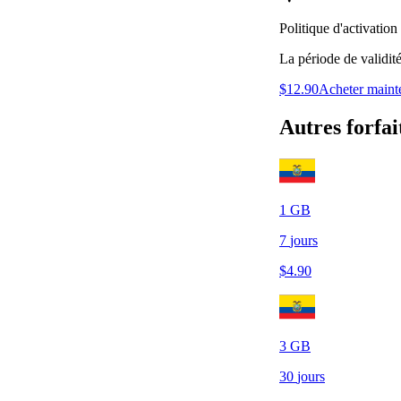
Politique d'activation
La période de validit
$
12.90
Acheter maint
Autres forfai
1
GB
7
jours
$
4.90
3
GB
30
jours