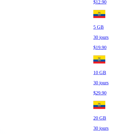
$
12.90
5
GB
30
jours
$
19.90
10
GB
30
jours
$
29.90
20
GB
30
jours