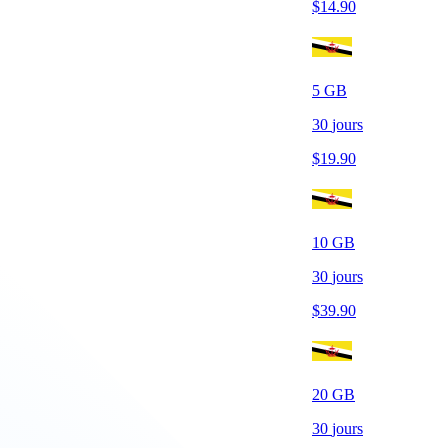
$
14.90
5
GB
30
jours
$
19.90
10
GB
30
jours
$
39.90
20
GB
30
jours