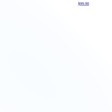
$
99.90