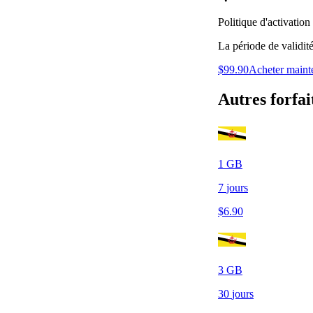
Politique d'activation
La période de validit
$
99.90
Acheter maint
Autres forfai
1
GB
7
jours
$
6.90
3
GB
30
jours