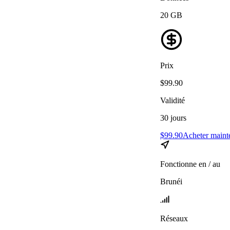
20
GB
Prix
$
99.90
Validité
30
jours
$
99.90
Acheter maint
Fonctionne en / au
Brunéi
Réseaux