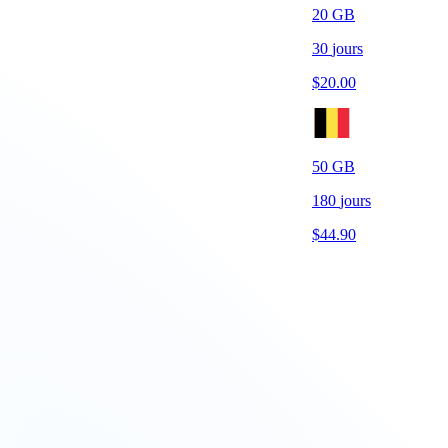
20
GB
30
jours
$
20.00
50
GB
180
jours
$
44.90