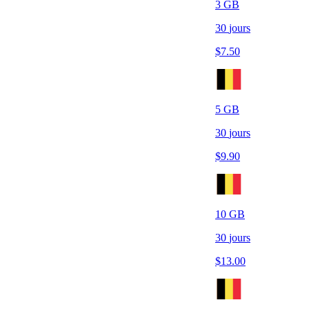
3
GB
30
jours
$
7.50
5
GB
30
jours
$
9.90
10
GB
30
jours
$
13.00