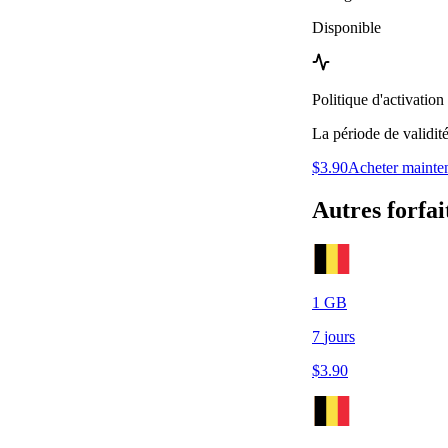
Disponible
Politique d'activation
La période de validit
$
3.90
Acheter mainte
Autres forfai
1
GB
7
jours
$
3.90