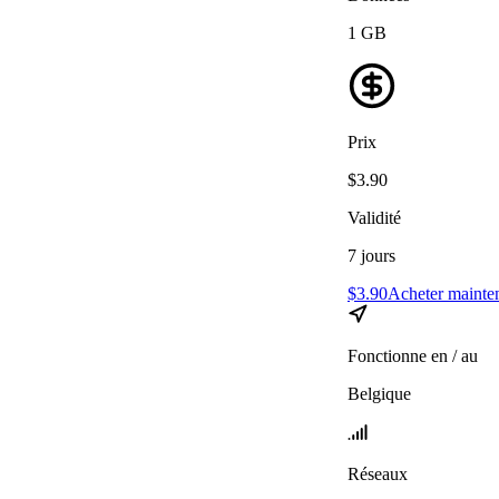
1
GB
Prix
$
3.90
Validité
7
jours
$
3.90
Acheter mainte
Fonctionne en / au
Belgique
Réseaux