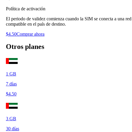
Política de activación
El periodo de validez comienza cuando la SIM se conecta a una red
compatible en el país de destino.
$
4.50
Comprar ahora
Otros planes
1
GB
7
días
$
4.50
3
GB
30
días