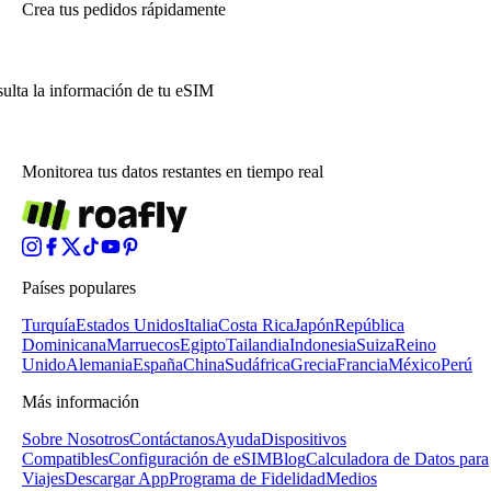
Crea tus pedidos rápidamente
ulta la información de tu eSIM
Monitorea tus datos restantes en tiempo real
Países populares
Turquía
Estados Unidos
Italia
Costa Rica
Japón
República
Dominicana
Marruecos
Egipto
Tailandia
Indonesia
Suiza
Reino
Unido
Alemania
España
China
Sudáfrica
Grecia
Francia
México
Perú
Más información
Sobre Nosotros
Contáctanos
Ayuda
Dispositivos
Compatibles
Configuración de eSIM
Blog
Calculadora de Datos para
Viajes
Descargar App
Programa de Fidelidad
Medios