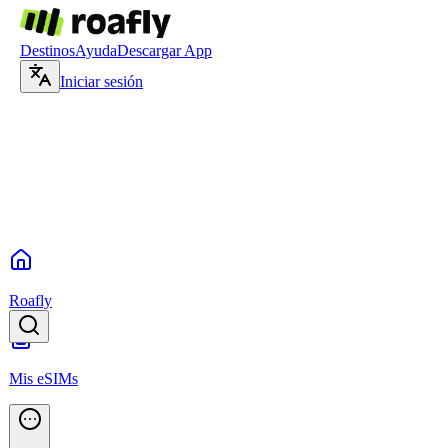
Destinos
Ayuda
Descargar App
Iniciar sesión
Roafly
Mis eSIMs