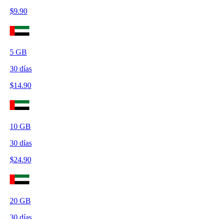
$
9.90
5
GB
30
días
$
14.90
10
GB
30
días
$
24.90
20
GB
30
días