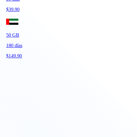
$
39.90
50
GB
180
días
$
149.90