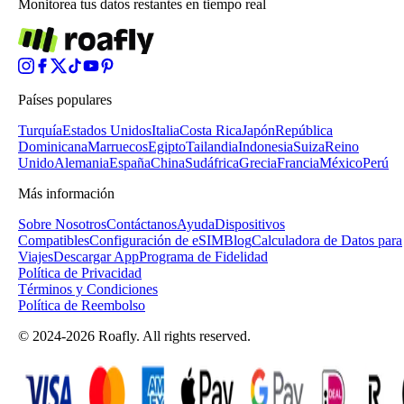
Monitorea tus datos restantes en tiempo real
Países populares
Turquía
Estados Unidos
Italia
Costa Rica
Japón
República
Dominicana
Marruecos
Egipto
Tailandia
Indonesia
Suiza
Reino
Unido
Alemania
España
China
Sudáfrica
Grecia
Francia
México
Perú
Más información
Sobre Nosotros
Contáctanos
Ayuda
Dispositivos
Compatibles
Configuración de eSIM
Blog
Calculadora de Datos para
Viajes
Descargar App
Programa de Fidelidad
Política de Privacidad
Términos y Condiciones
Política de Reembolso
© 2024-2026 Roafly. All rights reserved.