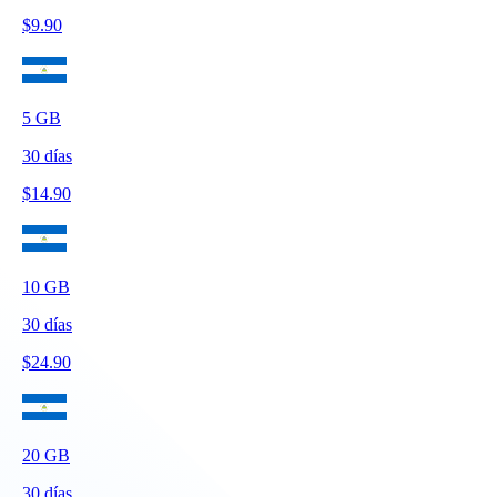
$
9.90
5
GB
30
días
$
14.90
10
GB
30
días
$
24.90
20
GB
30
días