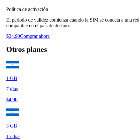
Política de activación
El periodo de validez comienza cuando la SIM se conecta a una red
compatible en el país de destino.
$
24.90
Comprar ahora
Otros planes
1
GB
7
días
$
4.90
3
GB
15
días