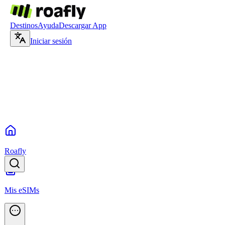
Destinos
Ayuda
Descargar App
Iniciar sesión
Roafly
Mis eSIMs