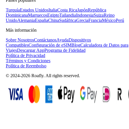
Países populares
Turquía
Estados Unidos
Italia
Costa Rica
Japón
República
Dominicana
Marruecos
Egipto
Tailandia
Indonesia
Suiza
Reino
Unido
Alemania
España
China
Sudáfrica
Grecia
Francia
México
Perú
Más información
Sobre Nosotros
Contáctanos
Ayuda
Dispositivos
Compatibles
Configuración de eSIM
Blog
Calculadora de Datos para
Viajes
Descargar App
Programa de Fidelidad
Política de Privacidad
Términos y Condiciones
Política de Reembolso
© 2024-2026 Roafly. All rights reserved.