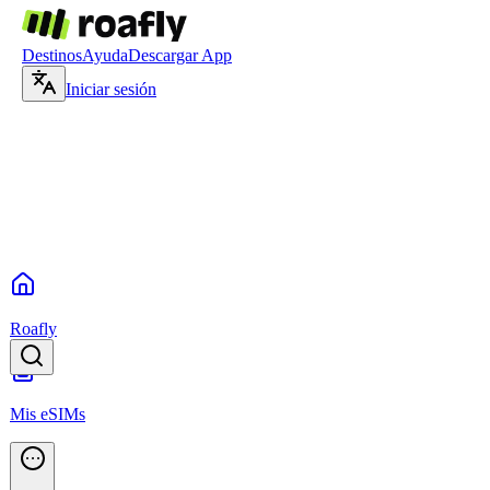
Destinos
Ayuda
Descargar App
Iniciar sesión
Roafly
Mis eSIMs