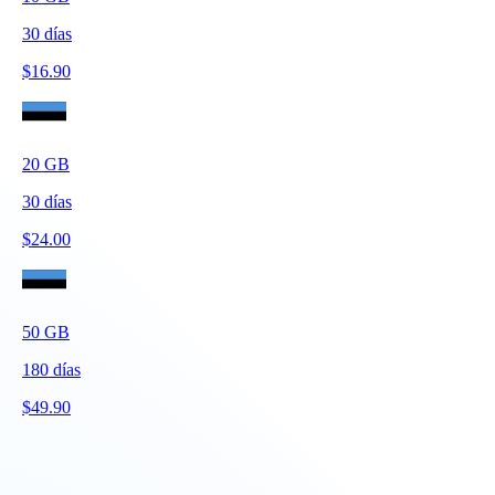
30
días
$
16.90
20
GB
30
días
$
24.00
50
GB
180
días
$
49.90