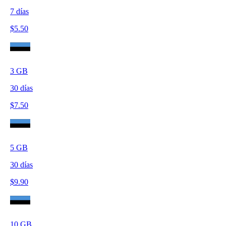
7
días
$
5.50
3
GB
30
días
$
7.50
5
GB
30
días
$
9.90
10
GB