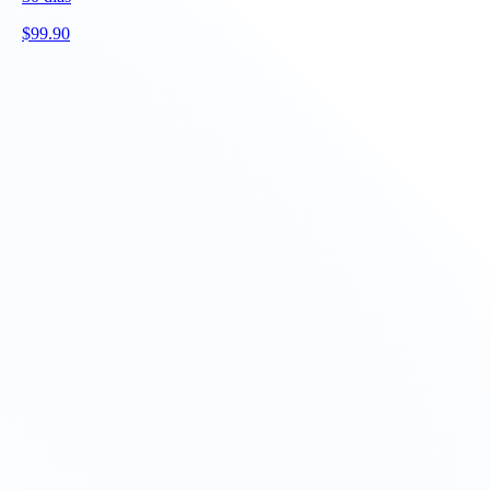
$
99.90