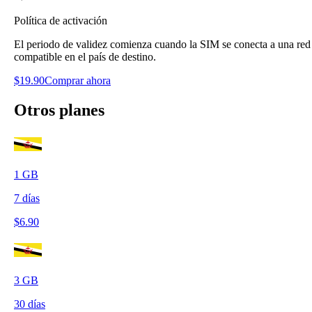
Política de activación
El periodo de validez comienza cuando la SIM se conecta a una red
compatible en el país de destino.
$
19.90
Comprar ahora
Otros planes
1
GB
7
días
$
6.90
3
GB
30
días