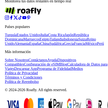
Monitorea tus datos restantes en tiempo real
Países populares
Turquía
Estados Unidos
Italia
Costa Rica
Japón
República
Dominicana
Marruecos
Egipto
Tailandia
Indonesia
Suiza
Reino
Unido
Alemania
España
China
Sudáfrica
Grecia
Francia
México
Perú
Más información
Sobre Nosotros
Contáctanos
Ayuda
Dispositivos
Compatibles
Configuración de eSIM
Blog
Calculadora de Datos para
Viajes
Descargar App
Programa de Fidelidad
Medios
Política de Privacidad
Términos y Condiciones
Política de Reembolso
© 2024-2026 Roafly. All rights reserved.