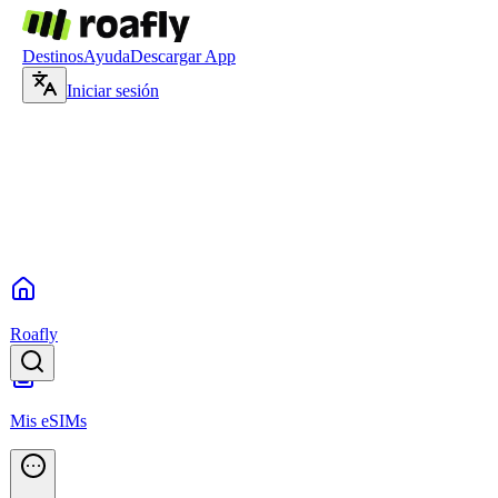
Destinos
Ayuda
Descargar App
Iniciar sesión
Roafly
Mis eSIMs