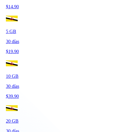
$
14.90
5
GB
30
días
$
19.90
10
GB
30
días
$
39.90
20
GB
30
días