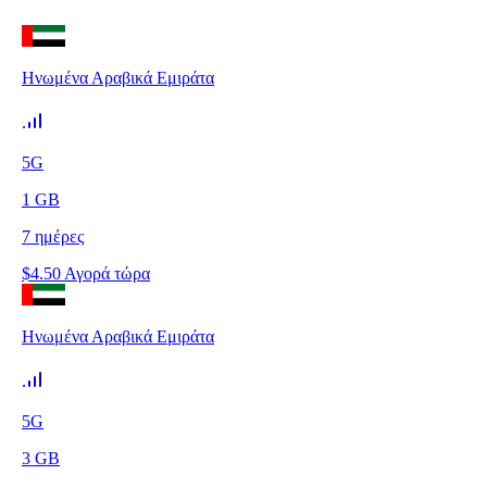
Ηνωμένα Αραβικά Εμιράτα
5G
1
GB
7
ημέρες
$
4.50
Αγορά τώρα
Ηνωμένα Αραβικά Εμιράτα
5G
3
GB