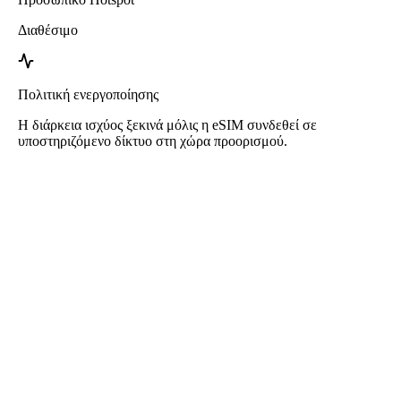
Διαθέσιμο
Πολιτική ενεργοποίησης
Η διάρκεια ισχύος ξεκινά μόλις η eSIM συνδεθεί σε
υποστηριζόμενο δίκτυο στη χώρα προορισμού.
Roafly eSIM για Ηνωμένα Αραβικά
Εμιράτα
Άμεση παράδοση - Έτοιμο για χρήση - Προπληρωμένο - Χωρίς
συμβόλαιο
Αυτό το eSIM είναι αποκλειστικά για χρήση δεδομένων και δεν
περιλαμβάνει αριθμό τηλεφώνου.
Απλά σαρώστε τον κωδικό QR για να κατεβάσετε και να
ενεργοποιήσετε το eSIM. Δεν απαιτείται επιπλέον εγγραφή ή