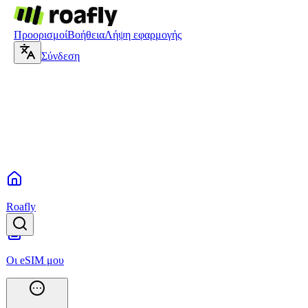
Προορισμοί
Βοήθεια
Λήψη εφαρμογής
Σύνδεση
Roafly
Οι eSIM μου