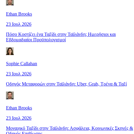
Ethan Brooks
23 Ιουλ 2026
Πόσο Κοστίζει ένα Ταξίδι στην Ταϊλάνδη; Ημερήσιοι και
Εβδομαδιαίοι Προϋπολογισμοί
Sophie Callahan
23 Ιουλ 2026
Οδηγός Μεταφορών στην Ταϊλάνδη: Uber, Grab, Τρένα & Ταξί
Ethan Brooks
23 Ιουλ 2026
Μοναχικό Ταξίδι στην Ταϊλάνδη: Ασφάλεια, Κοινωνικές Σκηνές &
Οδηγός Επιβίωσης