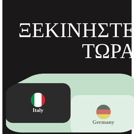
ΞΕΚΙΝΉΣΤ
ΤΏΡ
Germany
Italy