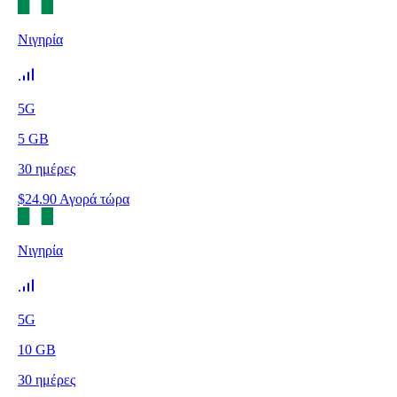
Νιγηρία
5G
5
GB
30
ημέρες
$
24.90
Αγορά τώρα
Νιγηρία
5G
10
GB
30
ημέρες