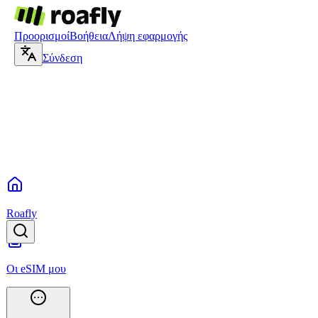
Προορισμοί
Βοήθεια
Λήψη εφαρμογής
Σύνδεση
Roafly
Οι eSIM μου