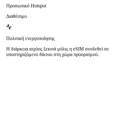
Προσωπικό Hotspot
Διαθέσιμο
Πολιτική ενεργοποίησης
Η διάρκεια ισχύος ξεκινά μόλις η eSIM συνδεθεί σε
υποστηριζόμενο δίκτυο στη χώρα προορισμού.
Roafly eSIM για Νιγηρία
Άμεση παράδοση - Έτοιμο για χρήση - Προπληρωμένο - Χωρίς
συμβόλαιο
Αυτό το eSIM είναι αποκλειστικά για χρήση δεδομένων και δεν
περιλαμβάνει αριθμό τηλεφώνου.
Απλά σαρώστε τον κωδικό QR για να κατεβάσετε και να
ενεργοποιήσετε το eSIM. Δεν απαιτείται επιπλέον εγγραφή ή
ενεργοποίηση.