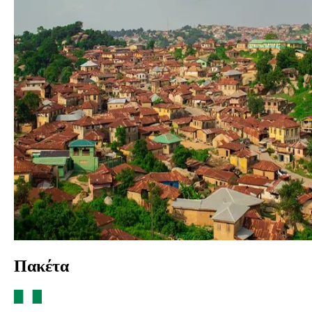
Πακέτα