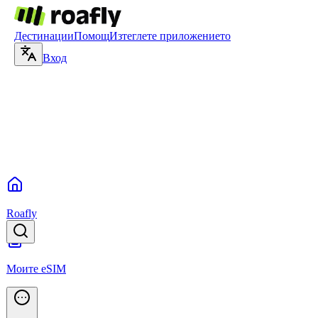
Дестинации
Помощ
Изтеглете приложението
Вход
Roafly
Моите eSIM