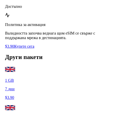
Достъпно
Политика за активация
Валидността започва веднага щом eSIM се свърже с
поддържана мрежа в дестинацията.
$
3.90
Купете сега
Други пакети
1
GB
7
дни
$
3.90