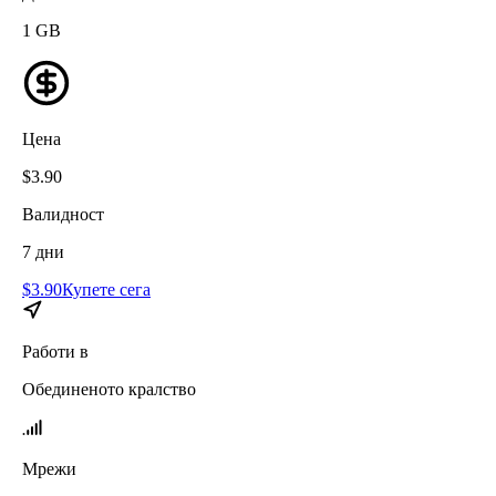
1
GB
Цена
$
3.90
Валидност
7
дни
$
3.90
Купете сега
Работи в
Обединеното кралство
Мрежи