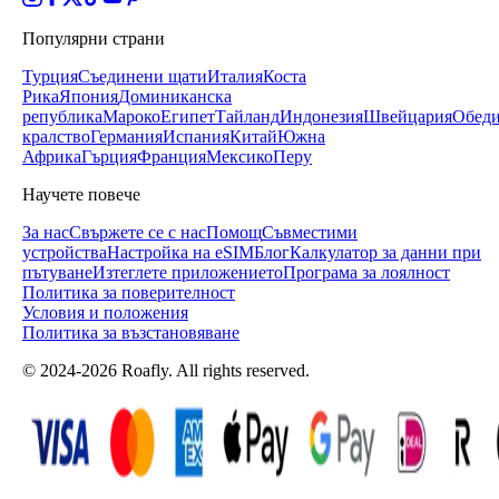
Популярни страни
Турция
Съединени щати
Италия
Коста
Рика
Япония
Доминиканска
република
Мароко
Египет
Тайланд
Индонезия
Швейцария
Обеди
кралство
Германия
Испания
Китай
Южна
Африка
Гърция
Франция
Мексико
Перу
Научете повече
За нас
Свържете се с нас
Помощ
Съвместими
устройства
Настройка на eSIM
Блог
Калкулатор за данни при
пътуване
Изтеглете приложението
Програма за лоялност
Политика за поверителност
Условия и положения
Политика за възстановяване
© 2024-2026 Roafly. All rights reserved.