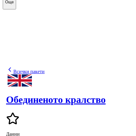
Още
Всички пакети
Обединеното кралство
Данни