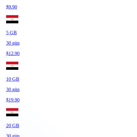
$
9.90
5
GB
30
gün
$
12.90
10
GB
30
gün
$
19.90
20
GB
30
gün