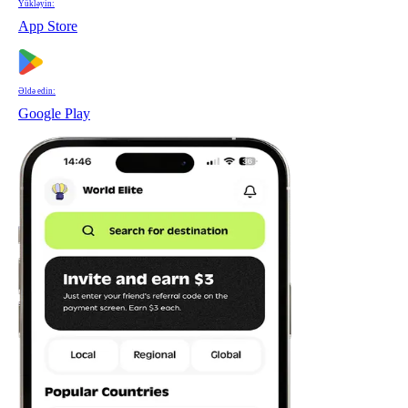
Yükləyin:
App Store
Əldə edin:
Google Play