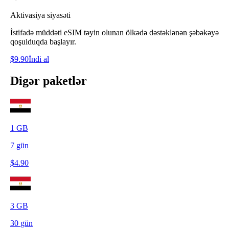
Aktivasiya siyasəti
İstifadə müddəti eSIM təyin olunan ölkədə dəstəklənən şəbəkəyə
qoşulduqda başlayır.
$
9.90
İndi al
Digər paketlər
1
GB
7
gün
$
4.90
3
GB
30
gün