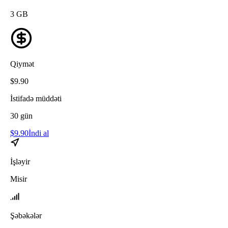
3
GB
Qiymət
$
9.90
İstifadə müddəti
30
gün
$
9.90
İndi al
İşləyir
Misir
Şəbəkələr