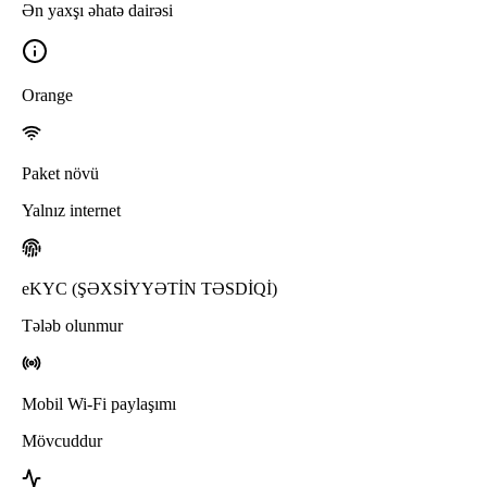
Ən yaxşı əhatə dairəsi
Orange
Paket növü
Yalnız internet
eKYC (ŞƏXSİYYƏTİN TƏSDİQİ)
Tələb olunmur
Mobil Wi-Fi paylaşımı
Mövcuddur