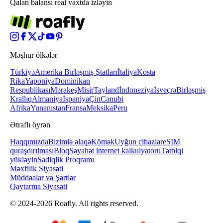
Qalan balansı real vaxtda izləyin
Məşhur ölkələr
Türkiyə
Amerika Birləşmiş Ştatları
İtaliya
Kosta
Rika
Yaponiya
Dominikan
Respublikası
Mərakeş
Misir
Tayland
İndoneziya
İsveçrə
Birləşmiş
Krallıq
Almaniya
İspaniya
Çin
Cənubi
Afrika
Yunanıstan
Fransa
Meksika
Peru
Ətraflı öyrən
Haqqımızda
Bizimlə əlaqə
Kömək
Uyğun cihazlar
eSIM
quraşdırılması
Bloq
Səyahət internet kalkulyatoru
Tətbiqi
yükləyin
Sadiqlik Proqramı
Məxfilik Siyasəti
Müddəalar və Şərtlər
Qaytarma Siyasəti
© 2024-2026 Roafly. All rights reserved.