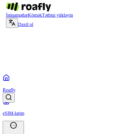
İstiqamətlər
Kömək
Tətbiqi yükləyin
Daxil ol
Roafly
eSIM-lərim