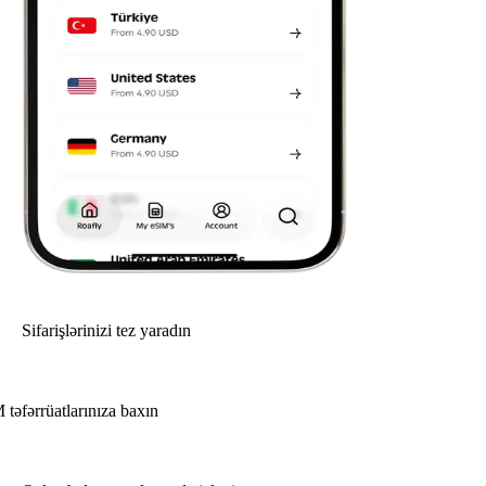
Sifarişlərinizi tez yaradın
 təfərrüatlarınıza baxın