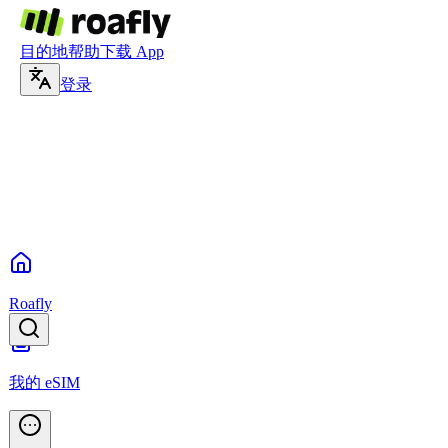
目的地
帮助
下载 App
登录
Roafly
我的 eSIM