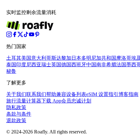
实时监控剩余流量消耗
热门国家
土耳其
美国
意大利
哥斯达黎加
日本
多明尼加共和国
摩洛哥
埃
泰国
印度尼西亚
瑞士
英国
德国
西班牙
中国
南非
希腊
法国
墨西
秘鲁
了解更多
关于我们
联系我们
帮助
兼容设备列表
eSIM 设置指引
博客指南
旅行流量计算器
下载 App
会员忠诚计划
隐私政策
条款与条件
退款政策
© 2024-2026 Roafly. All rights reserved.