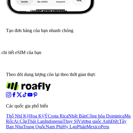
Tạo đơn hàng của bạn nhanh chóng
chi tiết eSIM của bạn
Theo dõi dung lượng còn lại theo thời gian thực
Các quốc gia phổ biến
Thổ Nhĩ Kỳ
Hoa Kỳ
Ý
Costa Rica
Nhật Bản
Cộng hòa Dominica
Ma
Rốc
Ai Cập
Thái Lan
Indonesia
Thụy Sĩ
Vương quốc Anh
Đức
Tây
Ban Nha
Trung Quốc
Nam Phi
Hy Lạp
Pháp
Mexico
Peru