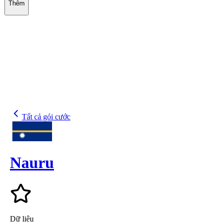
Thêm
Tất cả gói cước
Nauru
Dữ liệu