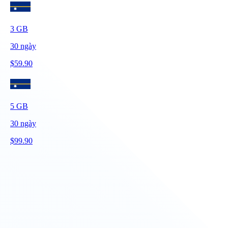
3
GB
30
ngày
$
59.90
5
GB
30
ngày
$
99.90