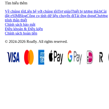
Tìm hiểu thêm
Về chúng tôi
Liên hệ với chúng tôi
Trợ giúp
Thiết bị tương thích
Cài
đặt eSIM
Blog
Công cụ tính dữ liệu chuyến đi
Tải ứng dụng
Chương
trình thân thiết
Chính sách bảo mật
Điều khoản & Điều kiện
Chính sách hoàn tiền
© 2024-2026 Roafly. All rights reserved.