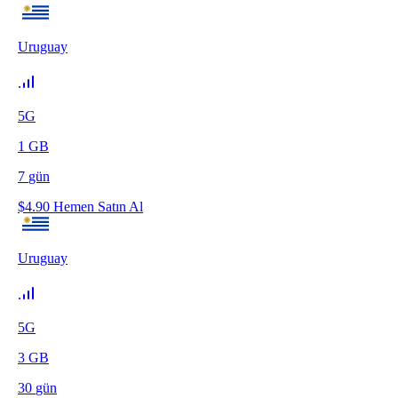
Uruguay
5G
1
GB
7
gün
$
4.90
Hemen Satın Al
Uruguay
5G
3
GB
30
gün