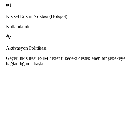
Kişisel Erişim Noktası (Hotspot)
Kullanılabilir
Aktivasyon Politikası
Geçerlilik süresi eSIM hedef ülkedeki desteklenen bir şebekeye
bağlandığında başlar.
Roafly Uruguay eSIM
Hızlı Teslimat - Kullanıma Hazır - Ön Ödemeli - Sözleşme Yok
Bu eSIM yalnızca veri kullanımına yöneliktir. Telefon numarası
içermez.
eSIM’i kullanmak için QR kodu tarayın ve kullanmaya başlayın.
Başka bir aktivasyon veya kayıt adımı gerektirmez.