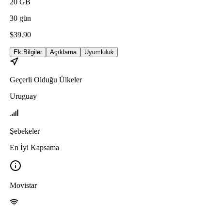
20
GB
30
gün
$
39.90
Ek Bilgiler
Açıklama
Uyumluluk
Geçerli Olduğu Ülkeler
Uruguay
Şebekeler
En İyi Kapsama
Movistar