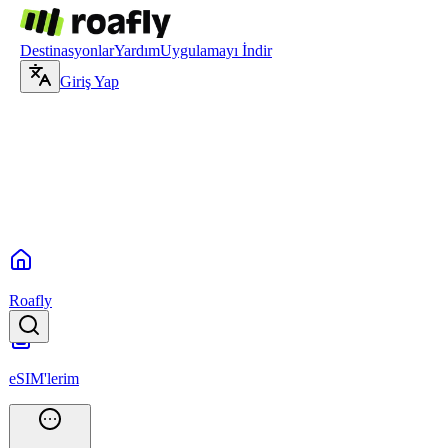
Destinasyonlar
Yardım
Uygulamayı İndir
Giriş Yap
Roafly
eSIM'lerim