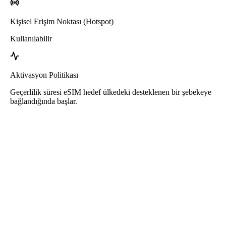
Kişisel Erişim Noktası (Hotspot)
Kullanılabilir
Aktivasyon Politikası
Geçerlilik süresi eSIM hedef ülkedeki desteklenen bir şebekeye
bağlandığında başlar.
Roafly Ukrayna eSIM
Hızlı Teslimat - Kullanıma Hazır - Ön Ödemeli - Sözleşme Yok
Bu eSIM yalnızca veri kullanımına yöneliktir. Telefon numarası
içermez.
eSIM’i kullanmak için QR kodu tarayın ve kullanmaya başlayın.
Başka bir aktivasyon veya kayıt adımı gerektirmez.