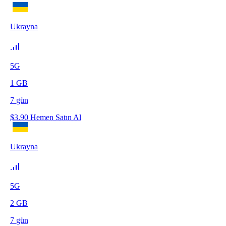
Ukrayna
5G
1
GB
7
gün
$
3.90
Hemen Satın Al
Ukrayna
5G
2
GB
7
gün