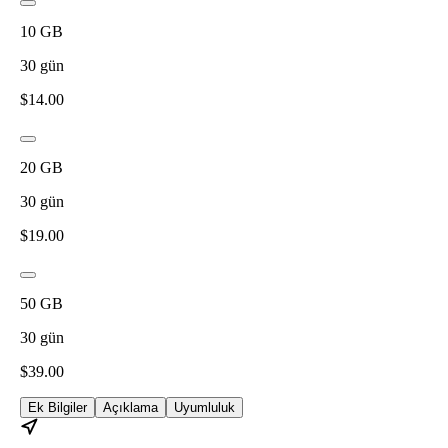
10
GB
30
gün
$
14.00
20
GB
30
gün
$
19.00
50
GB
30
gün
$
39.00
Ek Bilgiler
Açıklama
Uyumluluk