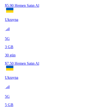
$
5.90
Hemen Satın Al
Ukrayna
5G
3
GB
30
gün
$
7.50
Hemen Satın Al
Ukrayna
5G
5
GB