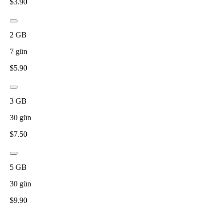
$
3.90
2
GB
7
gün
$
5.90
3
GB
30
gün
$
7.50
5
GB
30
gün
$
9.90