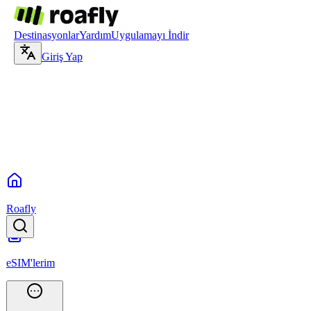
Destinasyonlar
Yardım
Uygulamayı İndir
Giriş Yap
Roafly
eSIM'lerim