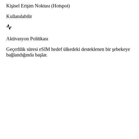
Kişisel Erişim Noktası (Hotspot)
Kullanılabilir
Aktivasyon Politikası
Geçerlilik süresi eSIM hedef ülkedeki desteklenen bir şebekeye
bağlandığında başlar.
Roafly Sri Lanka eSIM
Hızlı Teslimat - Kullanıma Hazır - Ön Ödemeli - Sözleşme Yok
Bu eSIM yalnızca veri kullanımına yöneliktir. Telefon numarası
içermez.
eSIM’i kullanmak için QR kodu tarayın ve kullanmaya başlayın.
Başka bir aktivasyon veya kayıt adımı gerektirmez.
Geçerlilik süresi eSIM'i cihazınıza indirip ağa bağlandığınız anda