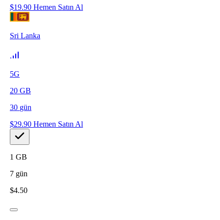
$
19.90
Hemen Satın Al
Sri Lanka
5G
20
GB
30
gün
$
29.90
Hemen Satın Al
1
GB
7
gün
$
4.50