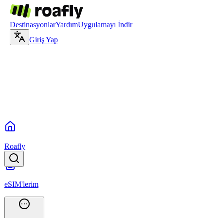
Destinasyonlar
Yardım
Uygulamayı İndir
Giriş Yap
Roafly
eSIM'lerim