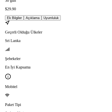
30
gün
$
29.90
Ek Bilgiler
Açıklama
Uyumluluk
Geçerli Olduğu Ülkeler
Sri Lanka
Şebekeler
En İyi Kapsama
Mobitel
Paket Tipi