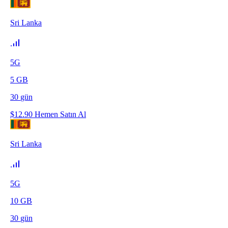
Sri Lanka
5G
5
GB
30
gün
$
12.90
Hemen Satın Al
Sri Lanka
5G
10
GB
30
gün