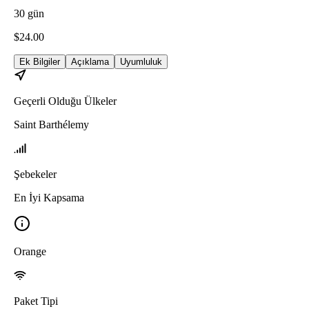
30
gün
$
24.00
Ek Bilgiler
Açıklama
Uyumluluk
Geçerli Olduğu Ülkeler
Saint Barthélemy
Şebekeler
En İyi Kapsama
Orange
Paket Tipi