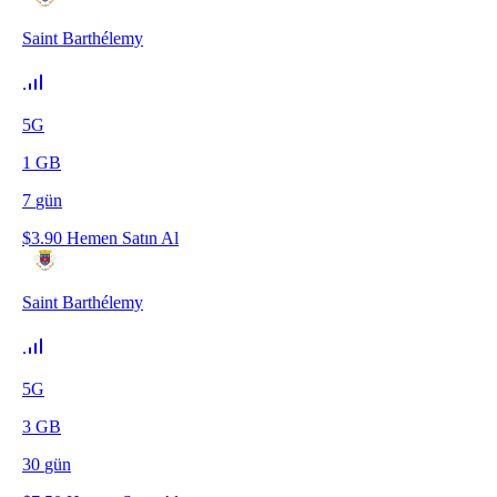
Saint Barthélemy
5G
1
GB
7
gün
$
3.90
Hemen Satın Al
Saint Barthélemy
5G
3
GB
30
gün