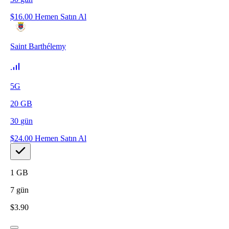
$
16.00
Hemen Satın Al
Saint Barthélemy
5G
20
GB
30
gün
$
24.00
Hemen Satın Al
1
GB
7
gün
$
3.90