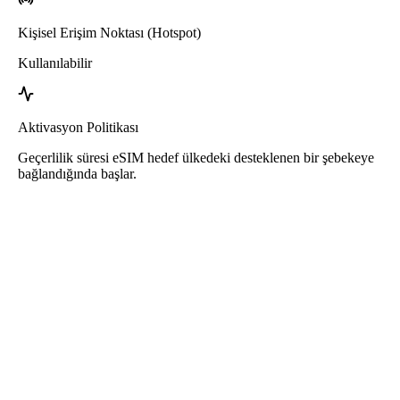
Kişisel Erişim Noktası (Hotspot)
Kullanılabilir
Aktivasyon Politikası
Geçerlilik süresi eSIM hedef ülkedeki desteklenen bir şebekeye
bağlandığında başlar.
Roafly Saint Barthélemy eSIM
Hızlı Teslimat - Kullanıma Hazır - Ön Ödemeli - Sözleşme Yok
Bu eSIM yalnızca veri kullanımına yöneliktir. Telefon numarası
içermez.
eSIM’i kullanmak için QR kodu tarayın ve kullanmaya başlayın.
Başka bir aktivasyon veya kayıt adımı gerektirmez.