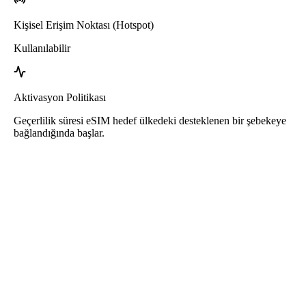
Kişisel Erişim Noktası (Hotspot)
Kullanılabilir
Aktivasyon Politikası
Geçerlilik süresi eSIM hedef ülkedeki desteklenen bir şebekeye
bağlandığında başlar.
Roafly Paraguay eSIM
Hızlı Teslimat - Kullanıma Hazır - Ön Ödemeli - Sözleşme Yok
Bu eSIM yalnızca veri kullanımına yöneliktir. Telefon numarası
içermez.
eSIM’i kullanmak için QR kodu tarayın ve kullanmaya başlayın.
Başka bir aktivasyon veya kayıt adımı gerektirmez.