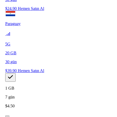
$
24.90
Hemen Satın Al
Paraguay
5G
20
GB
30
gün
$
39.90
Hemen Satın Al
1
GB
7
gün
$
4.50