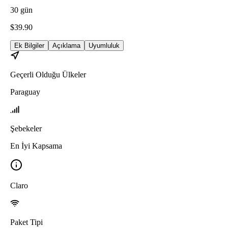
30
gün
$
39.90
Ek Bilgiler
Açıklama
Uyumluluk
Geçerli Olduğu Ülkeler
Paraguay
Şebekeler
En İyi Kapsama
Claro
Paket Tipi