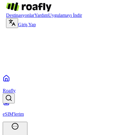
Destinasyonlar
Yardım
Uygulamayı İndir
Giriş Yap
Roafly
eSIM'lerim