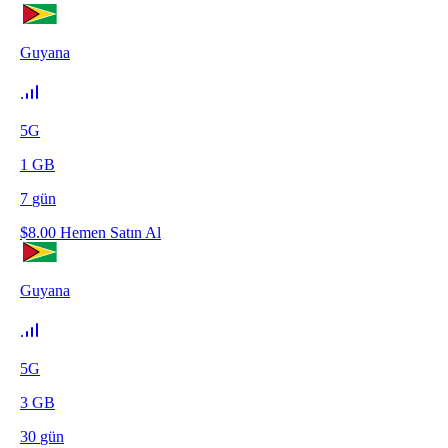
Guyana
5G
1
GB
7
gün
$
8.00
Hemen Satın Al
Guyana
5G
3
GB
30
gün