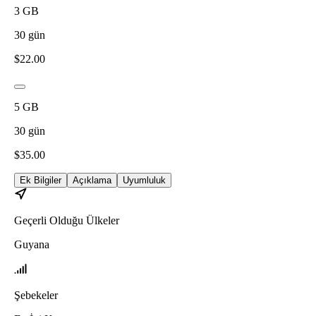
3
GB
30
gün
$
22.00
5
GB
30
gün
$
35.00
Ek Bilgiler
Açıklama
Uyumluluk
Geçerli Olduğu Ülkeler
Guyana
Şebekeler