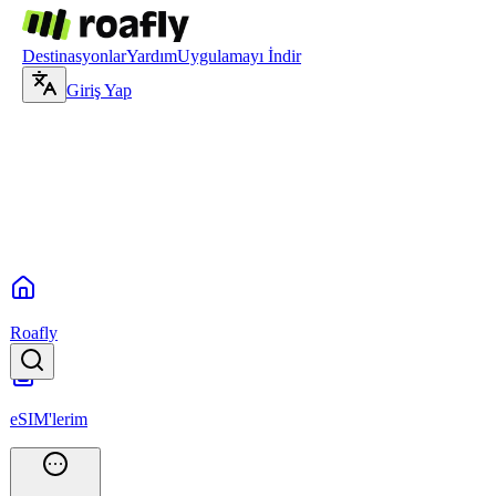
Destinasyonlar
Yardım
Uygulamayı İndir
Giriş Yap
Roafly
eSIM'lerim