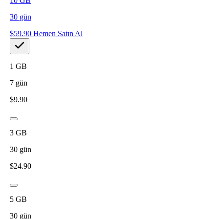
10
GB
30
gün
$
59.90
Hemen Satın Al
1
GB
7
gün
$
9.90
3
GB
30
gün
$
24.90
5
GB
30
gün