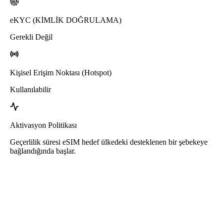
eKYC (KİMLİK DOĞRULAMA)
Gerekli Değil
Kişisel Erişim Noktası (Hotspot)
Kullanılabilir
Aktivasyon Politikası
Geçerlilik süresi eSIM hedef ülkedeki desteklenen bir şebekeye
bağlandığında başlar.
Roafly Gine eSIM
Hızlı Teslimat - Kullanıma Hazır - Ön Ödemeli - Sözleşme Yok