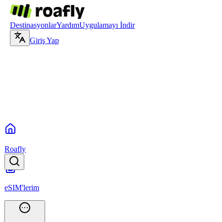
Destinasyonlar
Yardım
Uygulamayı İndir
Giriş Yap
Roafly
eSIM'lerim