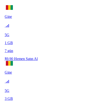
Gine
5G
1
GB
7
gün
$
9.90
Hemen Satın Al
Gine
5G
3
GB