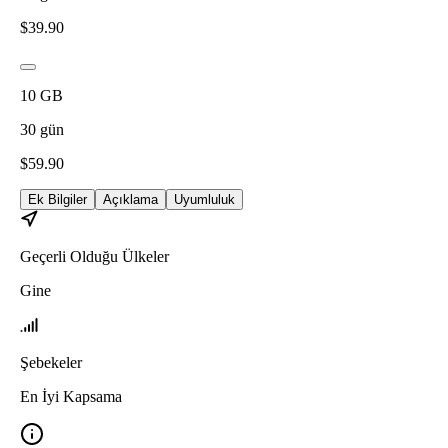
$
39.90
10
GB
30
gün
$
59.90
Ek Bilgiler
Açıklama
Uyumluluk
Geçerli Olduğu Ülkeler
Gine
Şebekeler
En İyi Kapsama