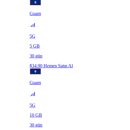
Guam
5G
5
GB
30
gün
$
34.90
Hemen Satın Al
Guam
5G
10
GB
30
gün