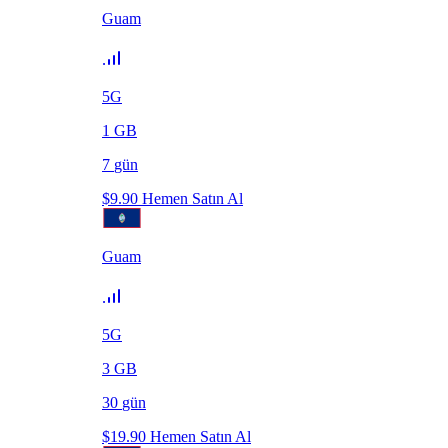
Guam
5G
1
GB
7
gün
$
9.90
Hemen Satın Al
Guam
5G
3
GB
30
gün
$
19.90
Hemen Satın Al