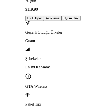
30
gün
$
119.90
Ek Bilgiler
Açıklama
Uyumluluk
Geçerli Olduğu Ülkeler
Guam
Şebekeler
En İyi Kapsama
GTA Wireless
Paket Tipi