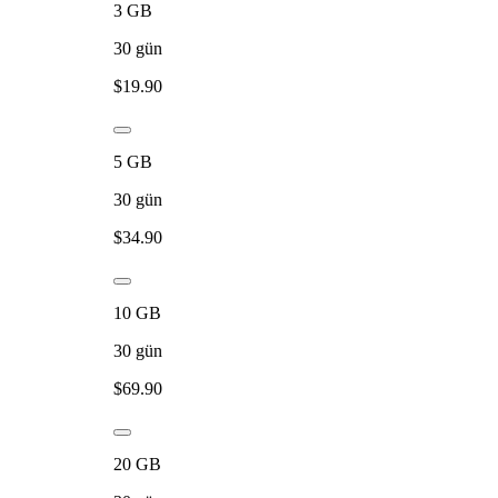
3
GB
30
gün
$
19.90
5
GB
30
gün
$
34.90
10
GB
30
gün
$
69.90
20
GB