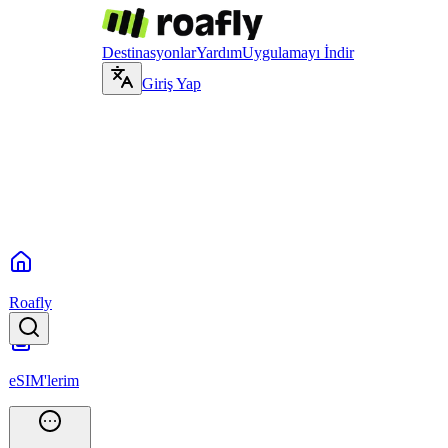
Destinasyonlar
Yardım
Uygulamayı İndir
Giriş Yap
Roafly
eSIM'lerim