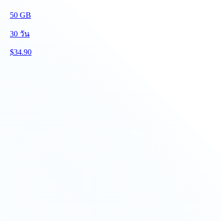
50
GB
30
วัน
$
34.90