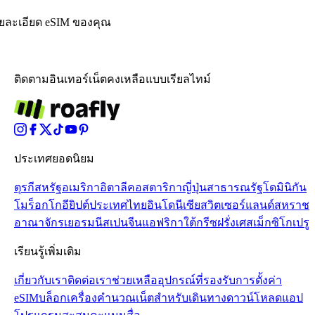
ายละเอียด eSIM ของคุณ
ติดตามอินเทอร์เน็ตคงเหลือแบบเรียลไทม์
ประเทศยอดนิยม
ตุรกี
สหรัฐอเมริกา
อิตาลี
คอสตาริกา
ญี่ปุ่น
สาธารณรัฐโดมินิกัน
โมร็อกโก
อียิปต์
ประเทศไทย
อินโดนีเซีย
สวิตเซอร์แลนด์
สหราช
อาณาจักร
เยอรมนี
สเปน
จีน
แอฟริกาใต้
กรีซ
ฝรั่งเศส
เม็กซิโก
เปรู
เรียนรู้เพิ่มเติม
เกี่ยวกับเรา
ติดต่อเรา
ช่วยเหลือ
อุปกรณ์ที่รองรับ
การตั้งค่า
eSIM
บล็อก
เครื่องคำนวณเน็ตสำหรับเดินทาง
ดาวน์โหลดแอป