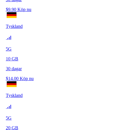
$
9.90
Köp nu
Tyskland
5G
10
GB
30
dagar
$
14.00
Köp nu
Tyskland
5G
20
GB