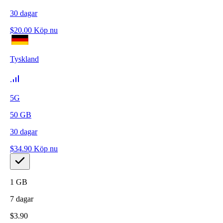
30
dagar
$
20.00
Köp nu
Tyskland
5G
50
GB
30
dagar
$
34.90
Köp nu
1
GB
7
dagar
$
3.90