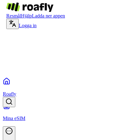
Resmål
Hjälp
Ladda ner appen
Logga in
Roafly
Mina eSIM