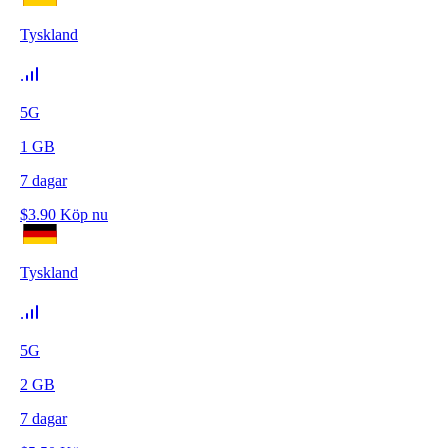
Tyskland
5G
1
GB
7
dagar
$
3.90
Köp nu
Tyskland
5G
2
GB
7
dagar