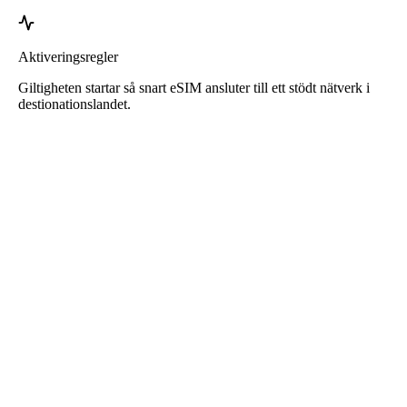
Aktiveringsregler
Giltigheten startar så snart eSIM ansluter till ett stödt nätverk i
destionationslandet.
Roafly eSIM för Tyskland
Omedelbar leverans - Redo att användas - Förbetalt -
Inget avtal
Detta eSIM är endast för mobildata och inkluderar inget
telefonnummer.
Skanna bara QR-koden för att ladda ner och aktivera eSIM. Ingen
ytterligare registrering eller aktivering krävs.
Giltighetstiden börjar när du laddar ner eSIM till din enhet och
ansluter till nätverket.
Engångs förbetalt paket. Ingen automatisk förnyelse, inget avtal.