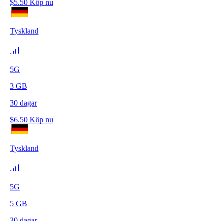
$
5.50
Köp nu
Tyskland
5G
3
GB
30
dagar
$
6.50
Köp nu
Tyskland
5G
5
GB
30
dagar