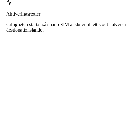
Aktiveringsregler
Giltigheten startar så snart eSIM ansluter till ett stödt nätverk i
destionationslandet.
Roafly eSIM för Australien
Omedelbar leverans - Redo att användas - Förbetalt -
Inget avtal
Detta eSIM är endast för mobildata och inkluderar inget
telefonnummer.
Skanna bara QR-koden för att ladda ner och aktivera eSIM. Ingen
ytterligare registrering eller aktivering krävs.
Giltighetstiden börjar när du laddar ner eSIM till din enhet och
ansluter till nätverket.
Engångs förbetalt paket. Ingen automatisk förnyelse, inget avtal.