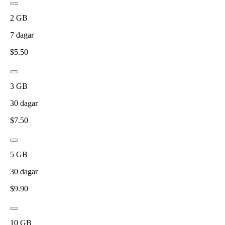
2
GB
7
dagar
$
5.50
3
GB
30
dagar
$
7.50
5
GB
30
dagar
$
9.90
10
GB