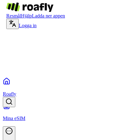
Resmål
Hjälp
Ladda ner appen
Logga in
Roafly
Mina eSIM