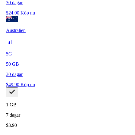
30
dagar
$
24.00
Köp nu
Australien
5G
50
GB
30
dagar
$
49.90
Köp nu
1
GB
7
dagar
$
3.90