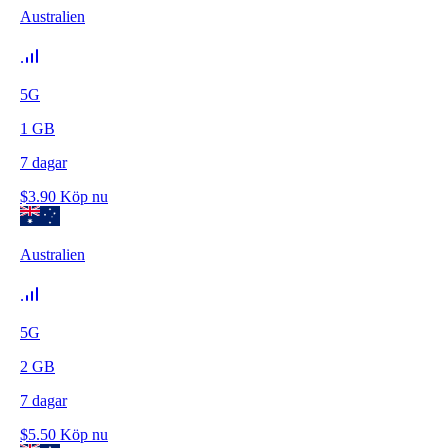
Australien
5G
1
GB
7
dagar
$
3.90
Köp nu
Australien
5G
2
GB
7
dagar
$
5.50
Köp nu