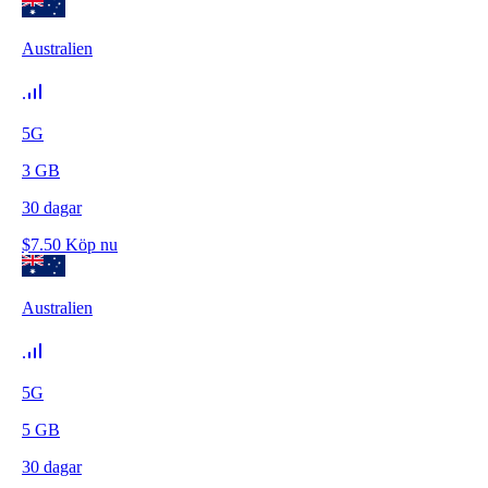
Australien
5G
3
GB
30
dagar
$
7.50
Köp nu
Australien
5G
5
GB
30
dagar