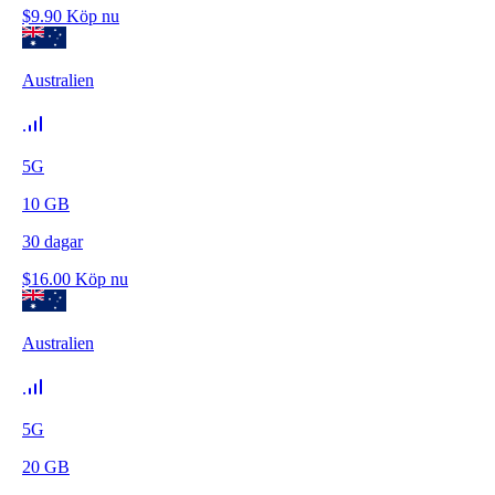
$
9.90
Köp nu
Australien
5G
10
GB
30
dagar
$
16.00
Köp nu
Australien
5G
20
GB