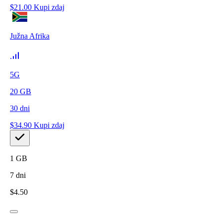
$
21.00
Kupi zdaj
Južna Afrika
5G
20
GB
30
dni
$
34.90
Kupi zdaj
1
GB
7
dni
$
4.50