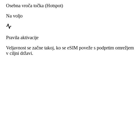
Osebna vroča točka (Hotspot)
Na voljo
Pravila aktivacije
Veljavnost se začne takoj, ko se eSIM poveže s podprtim omrežjem
v ciljni državi.
Roafly eSIM za Južna Afrika
Takojšnja dostava - Pripravljeno za uporabo -
Predplačniško - Brez pogodbe
Ta eSIM je namenjen samo prenosu podatkov in ne vključuje
telefonske številke.
Preprosto skenirajte QR kodo, da prenesete in aktivirate eSIM.
Dodatna registracija ali aktivacija ni potrebna.