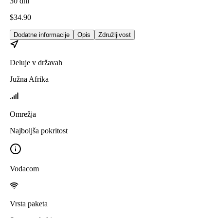
30
dni
$
34.90
Dodatne informacije
Opis
Združljivost
Deluje v državah
Južna Afrika
Omrežja
Najboljša pokritost
Vodacom
Vrsta paketa