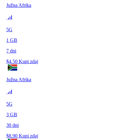
Južna Afrika
5G
1
GB
7
dni
$
4.50
Kupi zdaj
Južna Afrika
5G
3
GB
30
dni
$
8.90
Kupi zdaj