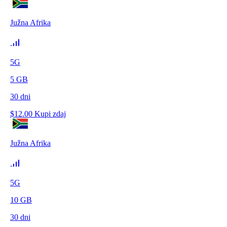
Južna Afrika
5G
5
GB
30
dni
$
12.00
Kupi zdaj
Južna Afrika
5G
10
GB
30
dni