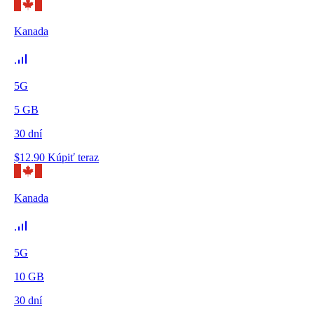
Kanada
5G
5
GB
30
dní
$
12.90
Kúpiť teraz
Kanada
5G
10
GB
30
dní