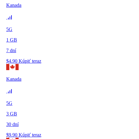
Kanada
5G
1
GB
7
dní
$
4.90
Kúpiť teraz
Kanada
5G
3
GB
30
dní
$
9.90
Kúpiť teraz