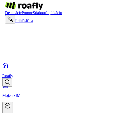
Destinácie
Pomoc
Stiahnuť aplikáciu
Prihlásiť sa
Roafly
Moje eSIM