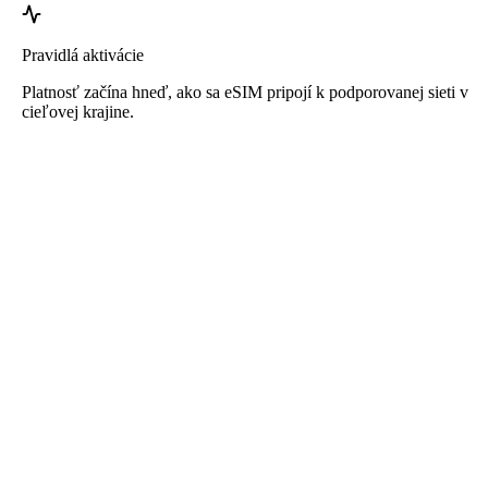
Pravidlá aktivácie
Platnosť začína hneď, ako sa eSIM pripojí k podporovanej sieti v
cieľovej krajine.
Roafly eSIM pre Kanada
Okamžité doručenie - Pripravené na použitie -
Predplatené - Bez zmluvy
Táto eSIM je určená iba na prenos dát a neobsahuje telefónne číslo.
Jednoducho naskenujte QR kód na stiahnutie a aktiváciu eSIM. Nie
je potrebná žiadna ďalšia registrácia alebo aktivácia.
Platnosť začína v momente, keď si eSIM stiahnete do svojho
zariadenia a pripojíte sa k sieti.
Jednorazový predplatený balík. Žiadne automatické obnovovanie,
žiadne zmluvy.