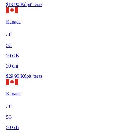
$
19.90
Kúpiť teraz
Kanada
5G
20
GB
30
dní
$
29.90
Kúpiť teraz
Kanada
5G
50
GB