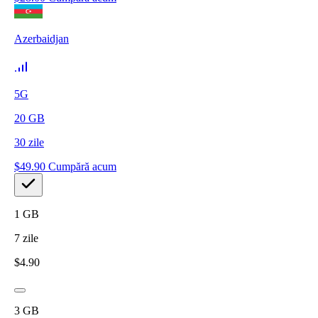
Azerbaidjan
5G
20
GB
30
zile
$
49.90
Cumpără acum
1
GB
7
zile
$
4.90
3
GB