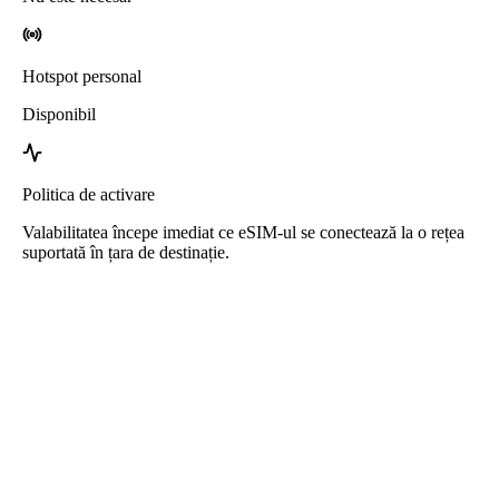
Hotspot personal
Disponibil
Politica de activare
Valabilitatea începe imediat ce eSIM-ul se conectează la o rețea
suportată în țara de destinație.
eSIM Azerbaidjan de la Roafly
Livrare instantanee - Gata de utilizare - Preplătit - Fără
contract
Acest eSIM este destinat doar utilizării datelor și nu include un
număr de telefon.