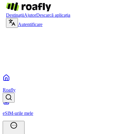
Destinații
Ajutor
Descarcă aplicația
Autentificare
Roafly
eSIM-urile mele