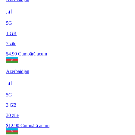
5G
1
GB
7
zile
$
4.90
Cumpără acum
Azerbaidjan
5G
3
GB
30
zile
$
12.90
Cumpără acum