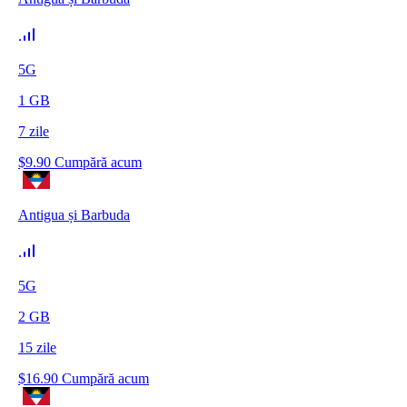
5G
1
GB
7
zile
$
9.90
Cumpără acum
Antigua și Barbuda
5G
2
GB
15
zile
$
16.90
Cumpără acum