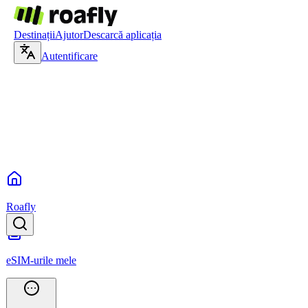
Destinații
Ajutor
Descarcă aplicația
Autentificare
Roafly
eSIM-urile mele