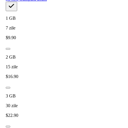
1
GB
7
zile
$
9.90
2
GB
15
zile
$
16.90
3
GB
30
zile
$
22.90