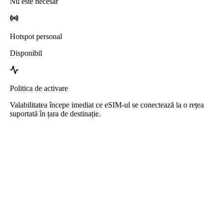
Nu este necesar
Hotspot personal
Disponibil
Politica de activare
Valabilitatea începe imediat ce eSIM-ul se conectează la o rețea
suportată în țara de destinație.
eSIM Antigua și Barbuda de la Roafly
Livrare instantanee - Gata de utilizare - Preplătit - Fără
contract
Acest eSIM este destinat doar utilizării datelor și nu include un
număr de telefon.