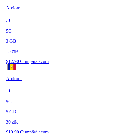
Andorra
5G
3
GB
15
zile
$
12.90
Cumpără acum
Andorra
5G
5
GB
30
zile
$
19.90
Cumpără acum