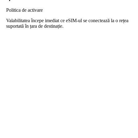
Politica de activare
Valabilitatea începe imediat ce eSIM-ul se conectează la o rețea
suportată în țara de destinație.
eSIM Andorra de la Roafly
Livrare instantanee - Gata de utilizare - Preplătit - Fără
contract
Acest eSIM este destinat doar utilizării datelor și nu include un
număr de telefon.
Scanează codul QR pentru a descărca și utiliza eSIM-ul. Nu sunt
necesare activări sau înregistrări suplimentare.
Valabilitatea începe din momentul în care eSIM-ul este descărcat pe
dispozitiv și conectat la rețea.
Pachet preplătit unic. Fără reînnoiri automate, fără contracte.
Viteză maximă a datelor - Fără limite zilnice, fără reducere a vitezei.