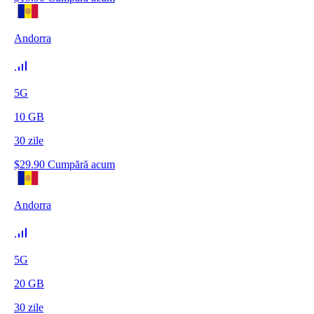
Andorra
5G
10
GB
30
zile
$
29.90
Cumpără acum
Andorra
5G
20
GB
30
zile