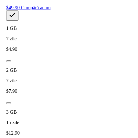
$
49.90
Cumpără acum
1
GB
7
zile
$
4.90
2
GB
7
zile
$
7.90
3
GB
15
zile
$
12.90