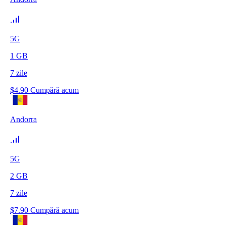
5G
1
GB
7
zile
$
4.90
Cumpără acum
Andorra
5G
2
GB
7
zile
$
7.90
Cumpără acum