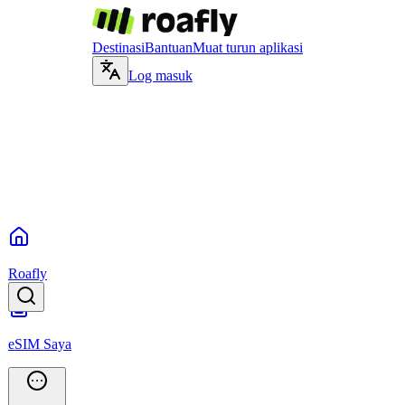
Destinasi
Bantuan
Muat turun aplikasi
Log masuk
Roafly
eSIM Saya