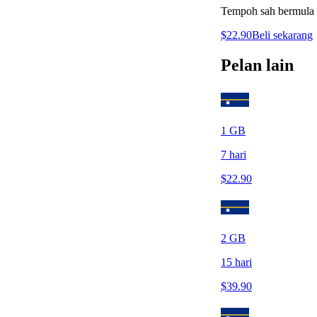
Tempoh sah bermula s
$
22.90
Beli sekarang
Pelan lain
1
GB
7
hari
$
22.90
2
GB
15
hari
$
39.90