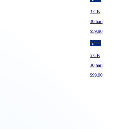
3
GB
30
hari
$
59.90
5
GB
30
hari
$
99.90