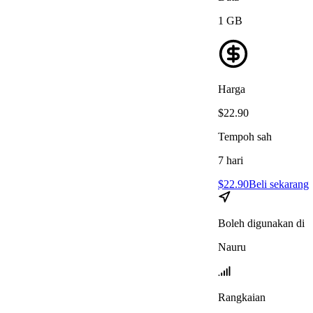
1
GB
Harga
$
22.90
Tempoh sah
7
hari
$
22.90
Beli sekarang
Boleh digunakan di
Nauru
Rangkaian