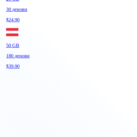
30
денови
$
24.90
50
GB
180
денови
$
39.90