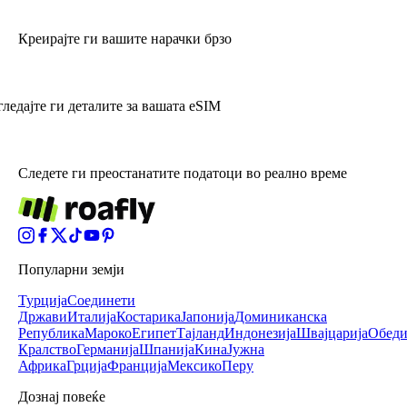
Креирајте ги вашите нарачки брзо
ледајте ги деталите за вашата eSIM
Следете ги преостанатите податоци во реално време
Популарни земји
Турција
Соединети
Држави
Италија
Костарика
Јапонија
Доминиканска
Република
Мароко
Египет
Тајланд
Индонезија
Швајцарија
Обеди
Кралство
Германија
Шпанија
Кина
Јужна
Африка
Грција
Франција
Мексико
Перу
Дознај повеќе