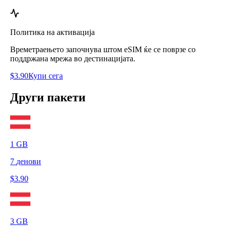
Политика на активација
Времетраењето започнува штом eSIM ќе се поврзе со
поддржана мрежа во дестинацијата.
$
3.90
Купи сега
Други пакети
1
GB
7
денови
$
3.90
3
GB