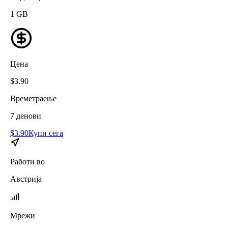
1
GB
Цена
$
3.90
Времетраење
7
денови
$
3.90
Купи сега
Работи во
Австрија
Мрежи