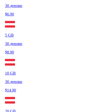
30
денови
$
6.90
5
GB
30
денови
$
8.90
10
GB
30
денови
$
14.90
20
GB