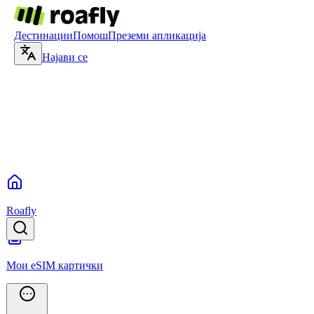
Дестинации
Помош
Преземи апликација
Најави се
Roafly
Мои eSIM картички