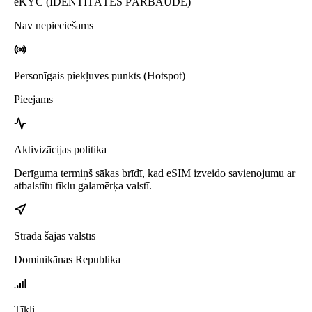
eKYC (IDENTITĀTES PĀRBAUDE)
Nav nepieciešams
Personīgais piekļuves punkts (Hotspot)
Pieejams
Aktivizācijas politika
Derīguma termiņš sākas brīdī, kad eSIM izveido savienojumu ar
atbalstītu tīklu galamērķa valstī.
Strādā šajās valstīs
Dominikānas Republika
Tīkli