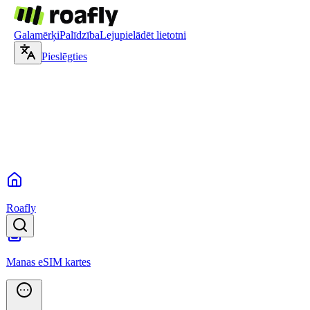
Galamērķi
Palīdzība
Lejupielādēt lietotni
Pieslēgties
Roafly
Manas eSIM kartes