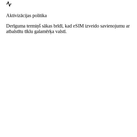
Aktivizācijas politika
Derīguma termiņš sākas brīdī, kad eSIM izveido savienojumu ar
atbalstītu tīklu galamērķa valstī.
Roafly eSIM Dominikānas Republika
Uzreiz pieejams - Gatavs lietošanai - Pirmssamaksas - Bez
līguma
Šis eSIM ir paredzēts tikai datu lietošanai un nesatur tālruņa numuru.
Vienkārši nolasiet QR kodu, lai lejupielādētu un aktivizētu eSIM.
Papildu reģistrācija vai aktivizācija nav nepieciešama.
Derīguma termiņš sākas, kad lejupielādējat eSIM savā ierīcē un
izveidojat savienojumu ar tīklu.
Vienreizējs pirmssamaksas plāns. Nav automātiskas atjaunošanas,
nav līgumu.