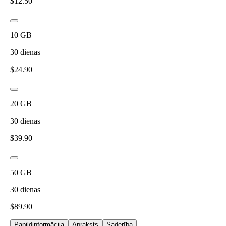
$
12.50
10
GB
30
dienas
$
24.90
20
GB
30
dienas
$
39.90
50
GB
30
dienas
$
89.90
Papildinformācija
Apraksts
Saderība