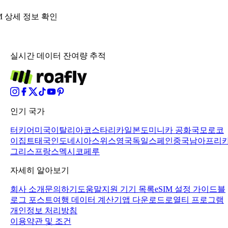
IM 상세 정보 확인
실시간 데이터 잔여량 추적
인기 국가
터키어
미국
이탈리아
코스타리카
일본
도미니카 공화국
모로코
이집트
태국
인도네시아
스위스
영국
독일
스페인
중국
남아프리
그리스
프랑스
멕시코
페루
자세히 알아보기
회사 소개
문의하기
도움말
지원 기기 목록
eSIM 설정 가이드
블
로그 포스트
여행 데이터 계산기
앱 다운로드
로열티 프로그램
개인정보 처리방침
이용약관 및 조건