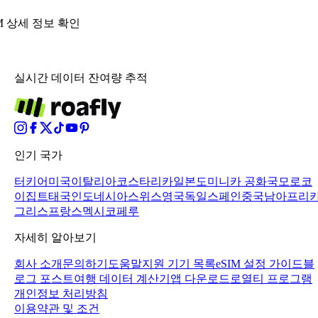
IM 상세 정보 확인
실시간 데이터 잔여량 추적
인기 국가
터키어
미국
이탈리아
코스타리카
일본
도미니카 공화국
모로코
이집트
태국
인도네시아
스위스
영국
독일
스페인
중국
남아프리
그리스
프랑스
멕시코
페루
자세히 알아보기
회사 소개
문의하기
도움말
지원 기기 목록
eSIM 설정 가이드
블
로그 포스트
여행 데이터 계산기
앱 다운로드
로열티 프로그램
개인정보 처리방침
이용약관 및 조건