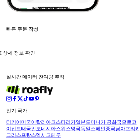
빠른 주문 작성
IM 상세 정보 확인
실시간 데이터 잔여량 추적
인기 국가
터키어
미국
이탈리아
코스타리카
일본
도미니카 공화국
모로코
이집트
태국
인도네시아
스위스
영국
독일
스페인
중국
남아프리
그리스
프랑스
멕시코
페루