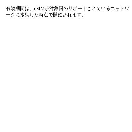
有効期間は、eSIMが対象国のサポートされているネットワ
ークに接続した時点で開始されます。
Roafly タークス・カイコス諸島 eSIM
即時配信 - すぐに接続 - プリペイド - 契約不要
このeSIMはデータ通信専用です。電話番号は含まれませ
ん。
QRコードをスキャンするだけで、eSIMをダウンロードして
利用できます。追加のアクティベーションや登録は不要で
す。
eSIMの有効期間は、デバイスにダウンロードしネットワー
クに接続した時点で開始されます。
一度限りのプリペイドプラン。自動更新や契約の縛りはあり
ません。