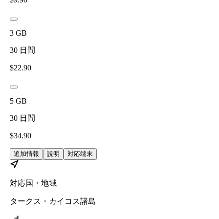
3
GB
30
日間
$
22.90
5
GB
30
日間
$
34.90
追加情報
説明
対応端末
対応国・地域
タークス・カイコス諸島