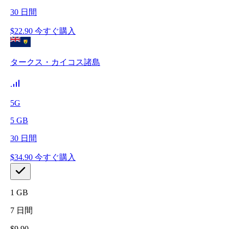
30
日間
$
22.90
今すぐ購入
タークス・カイコス諸島
5G
5
GB
30
日間
$
34.90
今すぐ購入
1
GB
7
日間
$
9.90