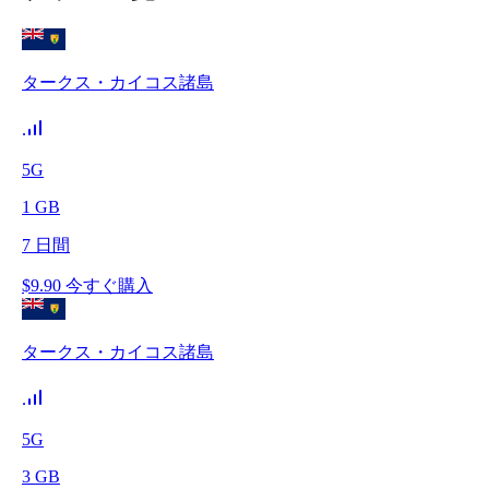
タークス・カイコス諸島
5G
1
GB
7
日間
$
9.90
今すぐ購入
タークス・カイコス諸島
5G
3
GB