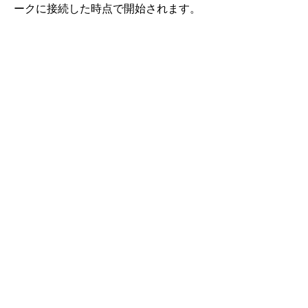
ークに接続した時点で開始されます。
Roafly トーゴ eSIM
即時配信 - すぐに接続 - プリペイド - 契約不要
このeSIMはデータ通信専用です。電話番号は含まれませ
ん。
QRコードをスキャンするだけで、eSIMをダウンロードして
利用できます。追加のアクティベーションや登録は不要で
す。
eSIMの有効期間は、デバイスにダウンロードしネットワー
クに接続した時点で開始されます。
一度限りのプリペイドプラン。自動更新や契約の縛りはあり
ません。
データ速度はフルスピード - 日次制限なし、速度制限なし。
ホットスポット共有可能。