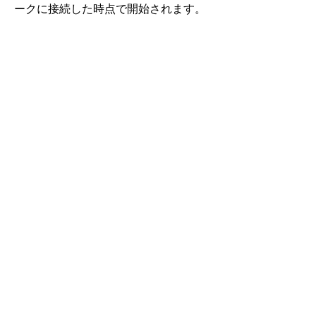
ークに接続した時点で開始されます。
Roafly パプアニューギニア eSIM
即時配信 - すぐに接続 - プリペイド - 契約不要
このeSIMはデータ通信専用です。電話番号は含まれませ
ん。
QRコードをスキャンするだけで、eSIMをダウンロードして
利用できます。追加のアクティベーションや登録は不要で
す。
eSIMの有効期間は、デバイスにダウンロードしネットワー
クに接続した時点で開始されます。
一度限りのプリペイドプラン。自動更新や契約の縛りはあり
ません。
データ速度はフルスピード - 日次制限なし、速度制限なし。
ホットスポット共有可能。