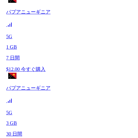
パプアニューギニア
5G
1
GB
7
日間
$
12.00
今すぐ購入
パプアニューギニア
5G
3
GB
30
日間