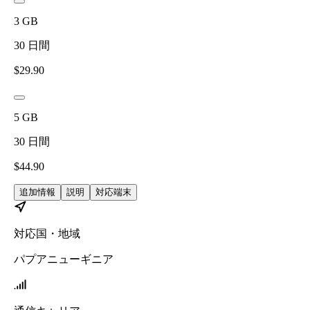
3
GB
30
日間
$
29.90
5
GB
30
日間
$
44.90
追加情報
説明
対応端末
対応国・地域
パプアニューギニア