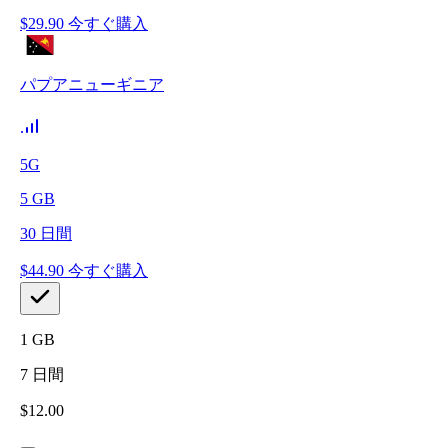
$
29.90
今すぐ購入
パプアニューギニア
5G
5
GB
30
日間
$
44.90
今すぐ購入
1
GB
7
日間
$
12.00