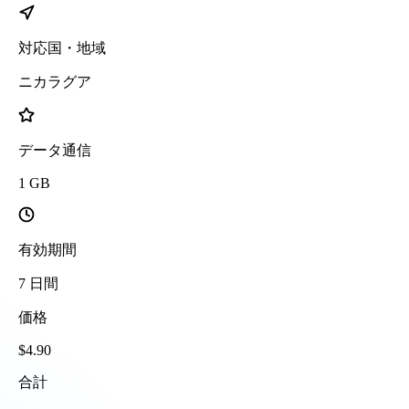
対応国・地域
ニカラグア
データ通信
1
GB
有効期間
7
日間
価格
$
4.90
合計