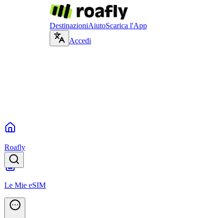
Destinazioni
Aiuto
Scarica l'App
Accedi
Roafly
Le Mie eSIM