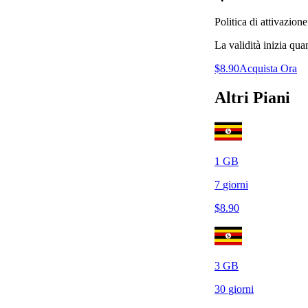
Politica di attivazione
La validità inizia qua
$
8.90
Acquista Ora
Altri Piani
1
GB
7
giorni
$
8.90
3
GB
30
giorni