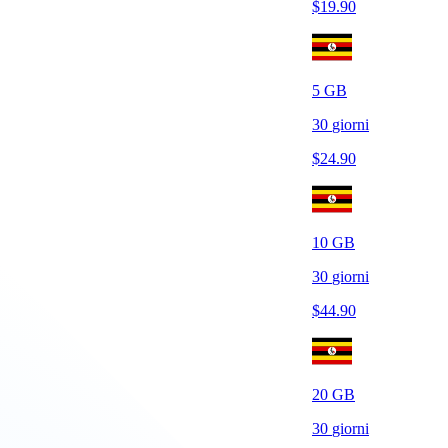
$
19.90
5
GB
30
giorni
$
24.90
10
GB
30
giorni
$
44.90
20
GB
30
giorni