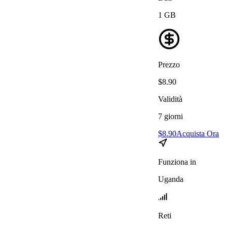
1
GB
Prezzo
$
8.90
Validità
7
giorni
$
8.90
Acquista Ora
Funziona in
Uganda
Reti