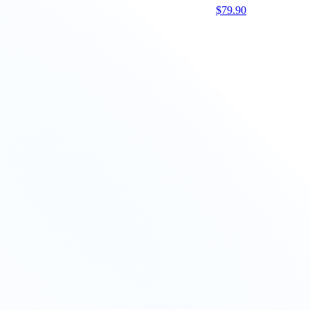
$
79.90