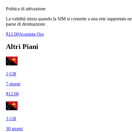
Politica di attivazione
La validità inizia quando la SIM si connette a una rete supportata ne
paese di destinazione.
$
12.00
Acquista Ora
Altri Piani
1
GB
7
giorni
$
12.00
3
GB
30
giorni