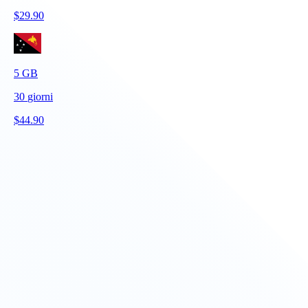
$
29.90
5
GB
30
giorni
$
44.90