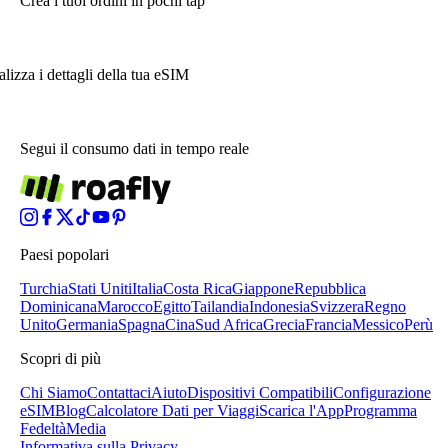
Crea i tuoi ordini in pochi tap
alizza i dettagli della tua eSIM
Segui il consumo dati in tempo reale
Paesi popolari
Turchia
Stati Uniti
Italia
Costa Rica
Giappone
Repubblica
Dominicana
Marocco
Egitto
Tailandia
Indonesia
Svizzera
Regno
Unito
Germania
Spagna
Cina
Sud Africa
Grecia
Francia
Messico
Perù
Scopri di più
Chi Siamo
Contattaci
Aiuto
Dispositivi Compatibili
Configurazione
eSIM
Blog
Calcolatore Dati per Viaggi
Scarica l'App
Programma
Fedeltà
Media
Informativa sulla Privacy