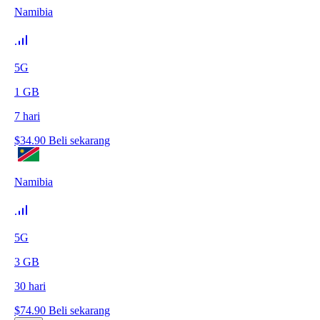
Namibia
5G
1
GB
7
hari
$
34.90
Beli sekarang
Namibia
5G
3
GB
30
hari
$
74.90
Beli sekarang