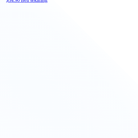
$
34.90
Beli sekarang