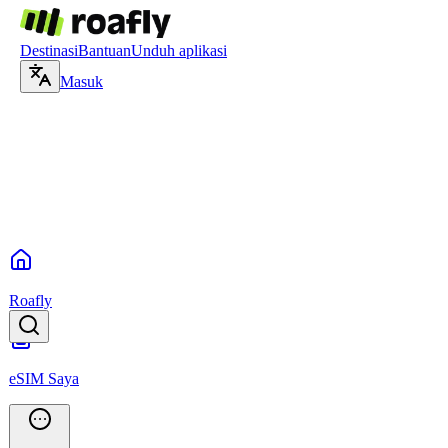
Destinasi
Bantuan
Unduh aplikasi
Masuk
Roafly
eSIM Saya