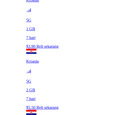
Kroasia
5G
1
GB
7
hari
$
3.90
Beli sekarang
Kroasia
5G
2
GB
7
hari
$
5.50
Beli sekarang