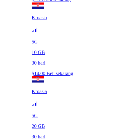
Kroasia
5G
10
GB
30
hari
$
14.00
Beli sekarang
Kroasia
5G
20
GB
30
hari