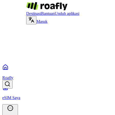
Destinasi
Bantuan
Unduh aplikasi
Masuk
Roafly
eSIM Saya