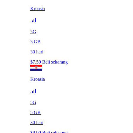
Kroasia
5G
3
GB
30
hari
$
7.50
Beli sekarang
Kroasia
5G
5
GB
30
hari
$
9.90
Beli sekarang