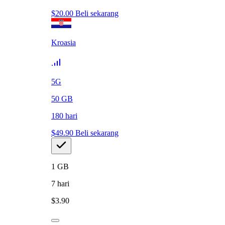
$
20.00
Beli sekarang
Kroasia
5G
50
GB
180
hari
$
49.90
Beli sekarang
1
GB
7
hari
$
3.90