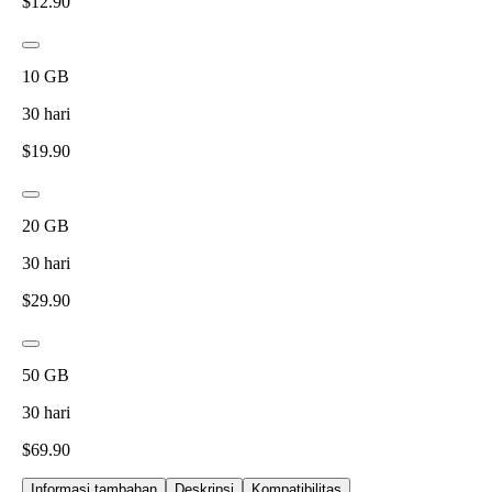
$
12.90
10
GB
30
hari
$
19.90
20
GB
30
hari
$
29.90
50
GB
30
hari
$
69.90
Informasi tambahan
Deskripsi
Kompatibilitas