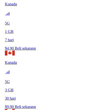
Kanada
5G
1
GB
7
hari
$
4.90
Beli sekarang
Kanada
5G
3
GB
30
hari
$
9.90
Beli sekarang