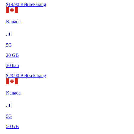
$
19.90
Beli sekarang
Kanada
5G
20
GB
30
hari
$
29.90
Beli sekarang
Kanada
5G
50
GB