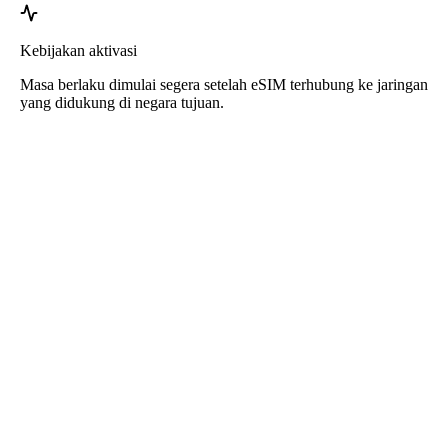
Kebijakan aktivasi
Masa berlaku dimulai segera setelah eSIM terhubung ke jaringan
yang didukung di negara tujuan.
eSIM Kanada dari Roafly
Pengiriman instan - Siap digunakan - Prabayar - Tanpa
kontrak
eSIM ini hanya untuk penggunaan data. Tidak termasuk nomor
telepon.
Cukup pindai kode QR untuk mengunduh dan menggunakan eSIM.
Tidak diperlukan aktivasi atau registrasi tambahan.
Masa berlaku dimulai setelah eSIM diunduh ke perangkat dan
terhubung ke jaringan.
Paket prabayar satu kali. Tidak ada perpanjangan otomatis, tidak ada
kontrak.