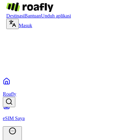
Destinasi
Bantuan
Unduh aplikasi
Masuk
Roafly
eSIM Saya