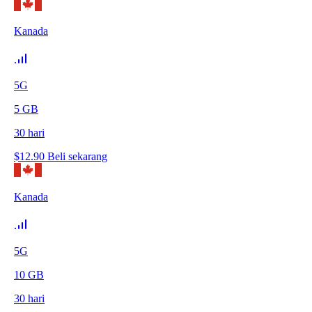
Kanada
5G
5
GB
30
hari
$
12.90
Beli sekarang
Kanada
5G
10
GB
30
hari